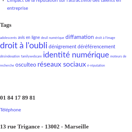
L’impact de la réputation sur l’attractivité des talents en
entreprise
Tags
diffamation
avis en ligne
adolescents
deuil numérique
droit à l'image
droit à l'oubli
dénigrement
déréférencement
identité numérique
désindexation
familywebcare
moteurs de
réseaux sociaux
osculteo
recherche
é-réputation
01 84 17 89 81
Téléphone
13 rue Trigance - 13002 - Marseille