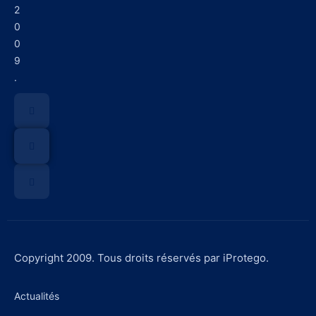
2
0
0
9
.
Copyright 2009. Tous droits réservés par iProtego.
Actualités