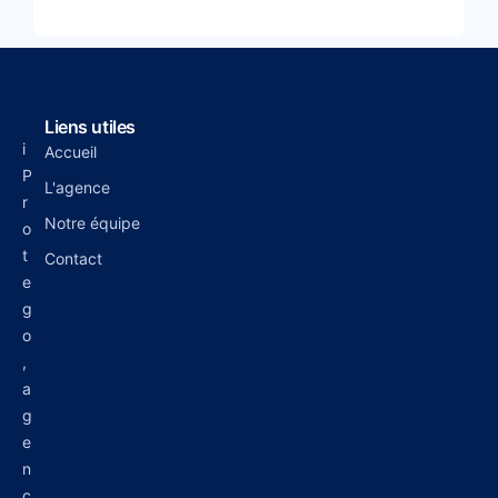
Liens utiles
i
Accueil
P
L'agence
r
Notre équipe
o
t
Contact
e
g
o
,
a
g
e
n
c