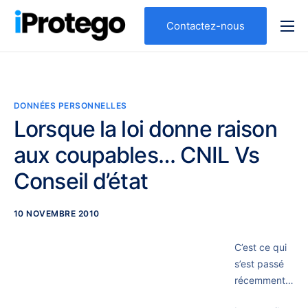
Contactez-nous
Qui sommes nous ?
Nos expertises
Votre profil
DONNÉES PERSONNELLES
Lorsque la loi donne raison
Nos solutions
aux coupables… CNIL Vs
Conseil d’état
10 NOVEMBRE 2010
C’est ce qui
s’est passé
récemment…