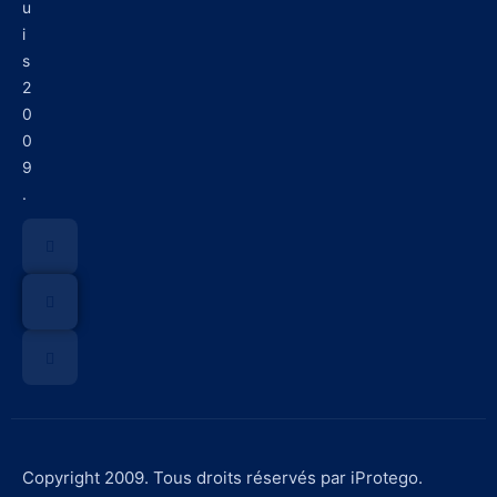
u
i
s
2
0
0
9
.
Copyright 2009. Tous droits réservés par iProtego.