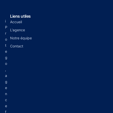
Liens utiles
i
Accueil
P
L'agence
r
Notre équipe
o
t
Contact
e
g
o
,
a
g
e
n
c
e
f