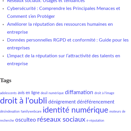
Réseaux sociaux: Usages et tendances
Cybersécurité : Comprendre les Principales Menaces et
Comment s’en Protéger
Améliorer la réputation des ressources humaines en
entreprise
Données personnelles RGPD et conformité : Guide pour les
entreprises
L’impact de la réputation sur l’attractivité des talents en
entreprise
Tags
diffamation
avis en ligne
adolescents
deuil numérique
droit à l'image
droit à l'oubli
dénigrement
déréférencement
identité numérique
désindexation
familywebcare
moteurs de
réseaux sociaux
osculteo
recherche
é-réputation