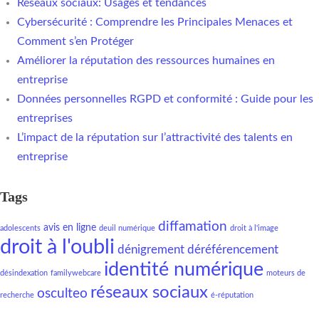
Réseaux sociaux: Usages et tendances
Cybersécurité : Comprendre les Principales Menaces et
Comment s’en Protéger
Améliorer la réputation des ressources humaines en
entreprise
Données personnelles RGPD et conformité : Guide pour les
entreprises
L’impact de la réputation sur l’attractivité des talents en
entreprise
Tags
diffamation
avis en ligne
adolescents
deuil numérique
droit à l'image
droit à l'oubli
dénigrement
déréférencement
identité numérique
désindexation
familywebcare
moteurs de
réseaux sociaux
osculteo
recherche
é-réputation