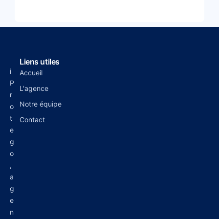
Liens utiles
i
Accueil
P
L'agence
r
Notre équipe
o
t
Contact
e
g
o
,
a
g
e
n