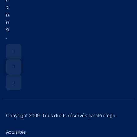
s
2
0
0
9
.
Copyright 2009. Tous droits réservés par iProtego.
Actualités