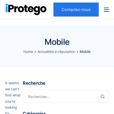
Contactez-nous
Qui sommes nous ?
Nos expertises
Votre profil
Mobile
Nos solutions
Home
Actualités e-réputation
Mobile
Recherche
It seems
we can’t
find what
you’re
looking
Catégories
for.